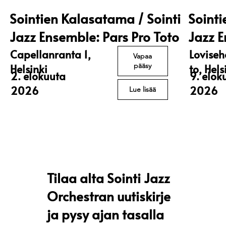
Sointien Kalasatama / Sointi
Sointi
Jazz Ensemble: Pars Pro Toto
Jazz 
Capellanranta 1,
Loviseh
Vapaa
pääsy
Helsinki
to, Hels
2. elokuuta
9. elok
2026
2026
Lue lisää
Tilaa alta Sointi Jazz
Orchestran uutiskirje
ja pysy ajan tasalla