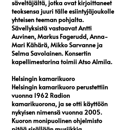
säveltäjältä, jotka ovat kirjoittaneet
teoksensa juuri tälle esiintyjäjoukolle
yhteisen teeman pohjalta.
Sävellyksistä vastaavat Antti
Auvinen, Markus Fagerudd, Anna-
Mari Kähärä, Mikko Sarvanne ja
Selma Savolainen. Konsertin
kapellimestarina toimii Atso Almila.
Helsingin kamarikuoro
Helsingin kamarikuoro perustettiin
vuonna 1962 Radion
kamarikuorona, ja se otti käyttöön
nykyisen nimensä vuonna 2005.
Kuoron monipuolinen ohjelmisto
pitää sisällään musiikkia