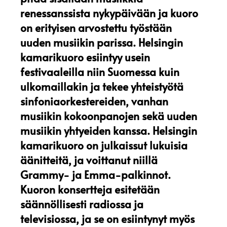
renessanssista nykypäivään ja kuoro
on erityisen arvostettu työstään
uuden musiikin parissa. Helsingin
kamarikuoro esiintyy usein
festivaaleilla niin Suomessa kuin
ulkomaillakin ja tekee yhteistyötä
sinfoniaorkestereiden, vanhan
musiikin kokoonpanojen sekä uuden
musiikin yhtyeiden kanssa. Helsingin
kamarikuoro on julkaissut lukuisia
äänitteitä, ja voittanut niillä
Grammy- ja Emma-palkinnot.
Kuoron konsertteja esitetään
säännöllisesti radiossa ja
televisiossa, ja se on esiintynyt myös