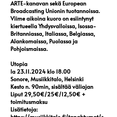
ARTE-kanavan sekä European
Broadcasting Unionin tuotannoissa.
Viime aikoina kuoro on esiintynyt
kiertueella Yhdysvalloissa, Isossa-
Britanniassa, Italiassa, Belgiassa,
Alankomaissa, Puolassa ja
Pohjoismaissa.
Utopia
la 23.11.2024 klo 18.00
Sonore, Musiikkitalo, Helsinki
Kesto n. 90min, sisältää väliajan
Liput 29,50€/25€/12,50€ +
toimitusmaksu
Lisätietoja:
https://musiikkitalo.fi/tapahtumat/s