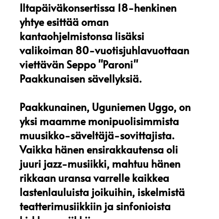
Iltapäiväkonsertissa 18-henkinen
yhtye esittää oman
kantaohjelmistonsa lisäksi
valikoiman 80-vuotisjuhlavuottaan
viettävän Seppo "Paroni"
Paakkunaisen sävellyksiä.
Paakkunainen, Uguniemen Uggo, on
yksi maamme monipuolisimmista
muusikko-säveltäjä-sovittajista.
Vaikka hänen ensirakkautensa oli
juuri jazz-musiikki, mahtuu hänen
rikkaan uransa varrelle kaikkea
lastenlauluista joikuihin, iskelmistä
teatterimusiikkiin ja sinfonioista