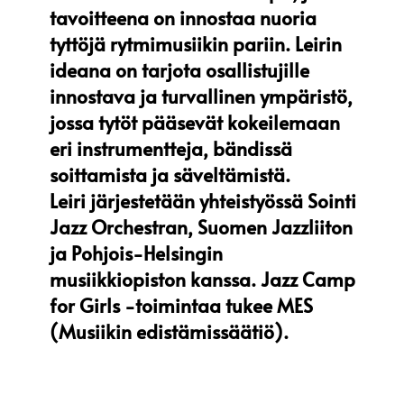
tavoitteena on innostaa nuoria
tyttöjä rytmimusiikin pariin. Leirin
ideana on tarjota osallistujille
innostava ja turvallinen ympäristö,
jossa tytöt pääsevät kokeilemaan
eri instrumentteja, bändissä
soittamista ja säveltämistä.
Leiri järjestetään yhteistyössä Sointi
Jazz Orchestran, Suomen Jazzliiton
ja Pohjois-Helsingin
musiikkiopiston kanssa. Jazz Camp
for Girls -toimintaa tukee MES
(Musiikin edistämissäätiö).