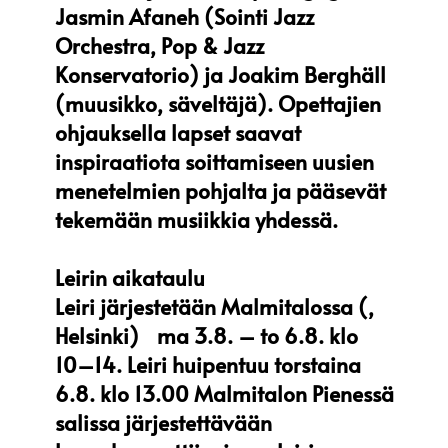
Jasmin Afaneh (Sointi Jazz
Orchestra, Pop & Jazz
Konservatorio) ja Joakim Berghäll
(muusikko, säveltäjä). Opettajien
ohjauksella lapset saavat
inspiraatiota soittamiseen uusien
menetelmien pohjalta ja pääsevät
tekemään musiikkia yhdessä.
Leirin aikataulu
Leiri järjestetään Malmitalossa (,
Helsinki) ma 3.8. – to 6.8. klo
10–14. Leiri huipentuu torstaina
6.8. klo 13.00 Malmitalon Pienessä
salissa järjestettävään