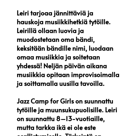
Leiri tarjoaa jännittäviä ja
hauskoja musiikkihetkiä tytöille.
Leirillä ollaan luovia ja
muodostetaan oma bändi,
keksitään bändille nimi, luodaan
omaa musiikkia ja soitetaan
yhdessä! Neljän päivän aikana
musiikkia opitaan improvisoimalla
ja soittamalla uusilla tavoilla.
Jazz Camp for Girls on suunnattu
tytöille ja muunsukupuolisille. Leiri
on suunnattu 8–13-vuotiaille,
mutta tarkka ikä ei ole este